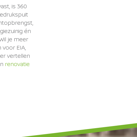
ast, is 360
gedrukspuit
chtopbrengst,
giezuinig én
Wil je meer
 voor EIA,
r vertellen
n
renovatie