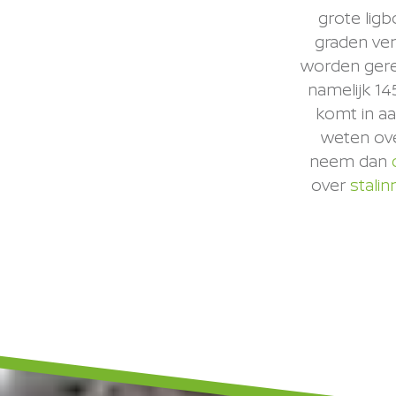
grote ligb
graden ver
worden gerei
namelijk 14
komt in aa
weten ove
neem dan
over
stalin