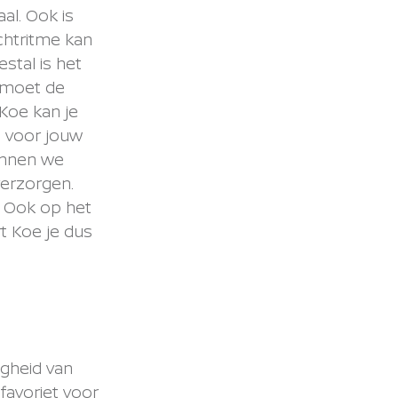
al. Ook is
chtritme kan
estal is het
k moet de
 Koe kan je
e voor jouw
unnen we
verzorgen.
. Ook op het
t Koe je dus
igheid van
 favoriet voor