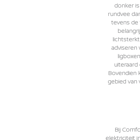
donker is
rundvee dan
tevens de t
belangri
lichtsterk
adviseren 
ligboxen
uiteraard
Bovendien k
gebied van 
Bij Comfo
elektriciteit