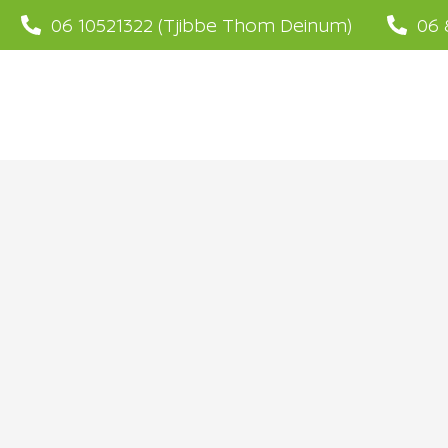
06 10521322
(Tjibbe Thom Deinum)
06 