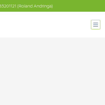
83201121
(Roland Andringa)