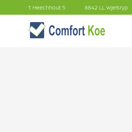
’t Heechhout 5
8842 LL Wjelsryp