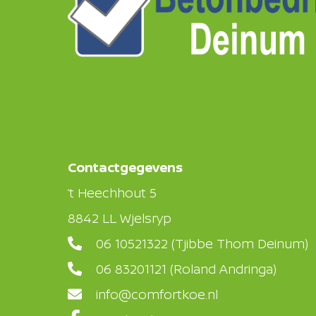
Contactgegevens
’t Heechhout 5
8842 LL Wjelsryp
06 10521322
(Tjibbe Thom Deinum)
06 83201121
(Roland Andringa)
info@comfortkoe.nl