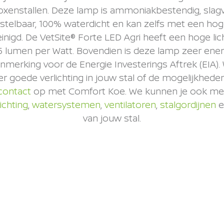
oxenstallen. Deze lamp is ammoniakbestendig, slagv
stelbaar, 100% waterdicht en kan zelfs met een ho
nigd. De VetSite® Forte LED Agri heeft een hoge li
5 lumen per Watt. Bovendien is deze lamp zeer ener
nmerking voor de Energie Investerings Aftrek (EIA). 
r goede verlichting in jouw stal of de mogelijkheden
contact
op met Comfort Koe. We kunnen je ook mee
richting
,
watersystemen
,
ventilatoren
,
stalgordijnen
e
van jouw stal.