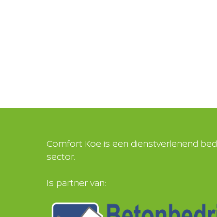
Comfort Koe is een dienstverlenend bedr
sector.
Is partner van: